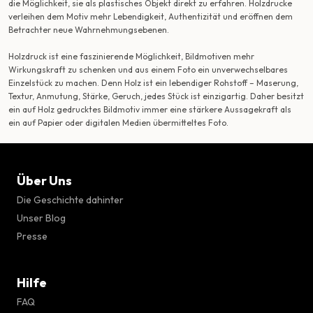
die Möglichkeit, sie als plastisches Objekt direkt zu erfahren. Holzdrucke
verleihen dem Motiv mehr Lebendigkeit, Authentizität und eröffnen dem
Betrachter neue Wahrnehmungsebenen.
Holzdruck ist eine faszinierende Möglichkeit, Bildmotiven mehr
Wirkungskraft zu schenken und aus einem Foto ein unverwechselbares
Einzelstück zu machen. Denn Holz ist ein lebendiger Rohstoff – Maserung,
Textur, Anmutung, Stärke, Geruch, jedes Stück ist einzigartig. Daher besitzt
ein auf Holz gedrucktes Bildmotiv immer eine stärkere Aussagekraft als
ein auf Papier oder digitalen Medien übermitteltes Foto.
Über Uns
Die Geschichte dahinter
Unser Blog
Presse
Hilfe
FAQ