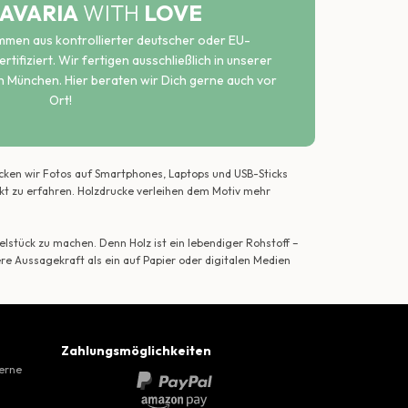
AVARIA
WITH
LOVE
ammen aus kontrollierter deutscher oder EU-
rtifiziert. Wir fertigen ausschließlich in unserer
n München. Hier beraten wir Dich gerne auch vor
Ort!
ecken wir Fotos auf Smartphones, Laptops und USB-Sticks
ekt zu erfahren. Holzdrucke verleihen dem Motiv mehr
lstück zu machen. Denn Holz ist ein lebendiger Rohstoff –
ere Aussagekraft als ein auf Papier oder digitalen Medien
Zahlungsmöglichkeiten
gerne