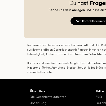
Du hast
Frage
Sende uns dein Anliegen und lasse dic
Zum Kontaktformular
Bei dinkela.com leben wir unsere Leidenschaft: mit Holz B
aus ihrem digitalen Dornröschenschlaf, geben ihnen ein ne
Lebendigkeit, Authentizität und eröffnen dem Betrachte
Holzdruck ist eine faszinierende Möglichkeit, Bildmotiven
Maserung, Textur, Anmutung, Stärke, Geruch, jedes Stück is
übermitteltes Foto.
Über Uns
Hilfe
Die Geschichte dahinter
FAQ
Unser Blog
Bezahl