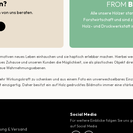
n?
FROM
B
h von uns beraten.
Alle unsere Hölzer st
Forstwirtschaft und sind ze
Holz- und Druckwerkstatt i
ildmotiven neues Leben einhauchen und sie haptisch erlebbar machen. Hierbei w
ues Zuhause und unseren Kunden die Möglichkeit, sie als plastisches Objekt dir
r neue Wahrnehmungsebenen.
 mehr Wirkungskraft zu schenken und aus einem Foto ein unverwechselbares Einze
t einzigartig. Daher besitzt ein auf Holz gedrucktes Bildmotiv immer eine stärk
Social Media
Für weitere Einblicke folgen Sie uns 
auf Social Media
ung & Versand