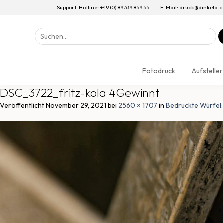
Support-Hotline: +49 (0) 89 339 859 55
E-Mail: druck@dinkela.
Suchen
nach:
Fotodruck
Aufsteller
DSC_3722_fritz-kola 4Gewinnt
Veröffentlicht
November 29, 2021
bei
2560 × 1707
in
Bedruckte Würfel: