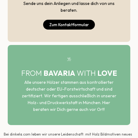
Sende uns dein Anliegen und lasse dich von uns
beraten.
Zum Kontaktformular
FROM
BAVARIA
WITH
LOVE
Alle unsere Hölzer stammen aus kontrollierter
deutscher oder EU-Forstwirtschaft und sind
zertifiziert. Wir fertigen ausschließlich in unserer
Holz- und Druckwerkstatt in München. Hier
beraten wir Dich gerne auch vor Ort!
Bei dinkela.com leben wir unsere Leidenschaft: mit Holz Bildmotiven neues