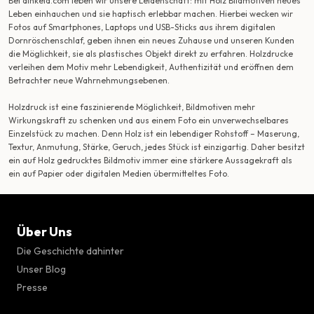
Bei dinkela.com leben wir unsere Leidenschaft: mit Holz Bildmotiven neues
Leben einhauchen und sie haptisch erlebbar machen. Hierbei wecken wir
Fotos auf Smartphones, Laptops und USB-Sticks aus ihrem digitalen
Dornröschenschlaf, geben ihnen ein neues Zuhause und unseren Kunden
die Möglichkeit, sie als plastisches Objekt direkt zu erfahren. Holzdrucke
verleihen dem Motiv mehr Lebendigkeit, Authentizität und eröffnen dem
Betrachter neue Wahrnehmungsebenen.
Holzdruck ist eine faszinierende Möglichkeit, Bildmotiven mehr
Wirkungskraft zu schenken und aus einem Foto ein unverwechselbares
Einzelstück zu machen. Denn Holz ist ein lebendiger Rohstoff – Maserung,
Textur, Anmutung, Stärke, Geruch, jedes Stück ist einzigartig. Daher besitzt
ein auf Holz gedrucktes Bildmotiv immer eine stärkere Aussagekraft als
ein auf Papier oder digitalen Medien übermitteltes Foto.
Über Uns
Die Geschichte dahinter
Unser Blog
Presse