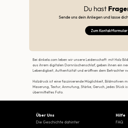
Du hast
Frage
Sende uns dein Anliegen und lasse dic
Zum Kontaktformular
Bei dinkela.com leben wir unsere Leidenschaft: mit Holz B
aus ihrem digitalen Dornröschenschlaf, geben ihnen ein ne
Lebendigkeit, Authentizität und eröffnen dem Betrachte
Holzdruck ist eine faszinierende Möglichkeit, Bildmotiven
Maserung, Textur, Anmutung, Stärke, Geruch, jedes Stück is
übermitteltes Foto.
Über Uns
Hilfe
Die Geschichte dahinter
FAQ