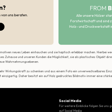
n?
FROM
B
h von uns beraten.
Alle unsere Hölzer st
Forstwirtschaft und sind ze
Holz- und Druckwerkstatt i
ildmotiven neues Leben einhauchen und sie haptisch erlebbar machen. Hierbei w
ues Zuhause und unseren Kunden die Möglichkeit, sie als plastisches Objekt dir
r neue Wahrnehmungsebenen.
 mehr Wirkungskraft zu schenken und aus einem Foto ein unverwechselbares Einze
t einzigartig. Daher besitzt ein auf Holz gedrucktes Bildmotiv immer eine stärk
Social Media
Für weitere Einblicke folgen Sie uns 
auf Social Media