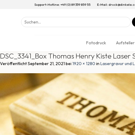
Support-Hotline: +49 (0) 89 339 859 55
E-Mail: druck@dinkela.
Suchen
nach:
Fotodruck
Aufsteller
DSC_3341_Box Thomas Henry Kiste Laser S
Veröffentlicht
September 21, 2021
bei
1920 × 1280
in
Lasergravur und L