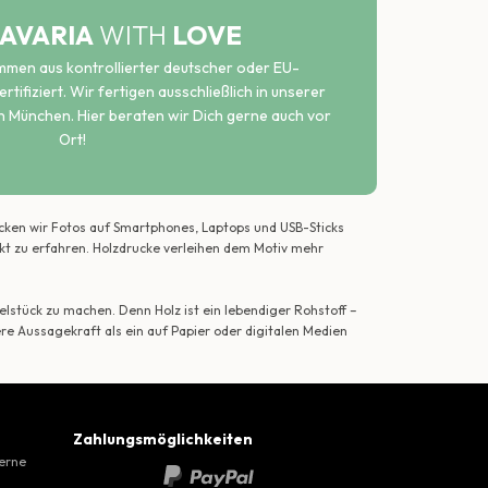
AVARIA
WITH
LOVE
ammen aus kontrollierter deutscher oder EU-
rtifiziert. Wir fertigen ausschließlich in unserer
n München. Hier beraten wir Dich gerne auch vor
Ort!
ecken wir Fotos auf Smartphones, Laptops und USB-Sticks
ekt zu erfahren. Holzdrucke verleihen dem Motiv mehr
lstück zu machen. Denn Holz ist ein lebendiger Rohstoff –
ere Aussagekraft als ein auf Papier oder digitalen Medien
Zahlungsmöglichkeiten
gerne