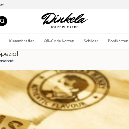
com
Klemmbretter
QR-Code Karten
Schilder
Postkarten
pezial
asercut