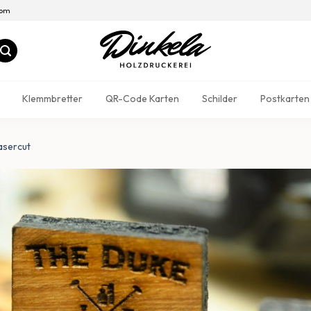
com
Klemmbretter
QR-Code Karten
Schilder
Postkarten
asercut