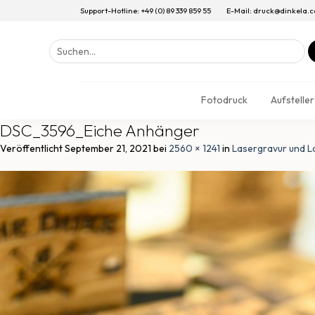
Support-Hotline: +49 (0) 89 339 859 55
E-Mail: druck@dinkela.
Suchen
nach:
Fotodruck
Aufsteller
DSC_3596_Eiche Anhänger
Veröffentlicht
September 21, 2021
bei
2560 × 1241
in
Lasergravur und L