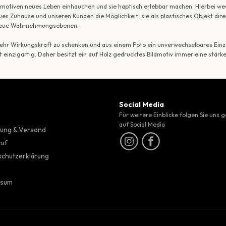
ildmotiven neues Leben einhauchen und sie haptisch erlebbar machen. Hierbei w
ues Zuhause und unseren Kunden die Möglichkeit, sie als plastisches Objekt dir
r neue Wahrnehmungsebenen.
 mehr Wirkungskraft zu schenken und aus einem Foto ein unverwechselbares Einze
t einzigartig. Daher besitzt ein auf Holz gedrucktes Bildmotiv immer eine stärk
Social Media
Für weitere Einblicke folgen Sie uns 
auf Social Media
ung & Versand
ruf
chutzerklärung
ssum