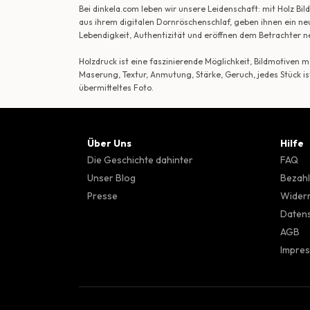
Bei dinkela.com leben wir unsere Leidenschaft: mit Holz B
aus ihrem digitalen Dornröschenschlaf, geben ihnen ein ne
Lebendigkeit, Authentizität und eröffnen dem Betrachte
Holzdruck ist eine faszinierende Möglichkeit, Bildmotiven
Maserung, Textur, Anmutung, Stärke, Geruch, jedes Stück is
übermitteltes Foto.
Über Uns
Hilfe
Die Geschichte dahinter
FAQ
Unser Blog
Bezahl
Presse
Wider
Datens
AGB
Impre