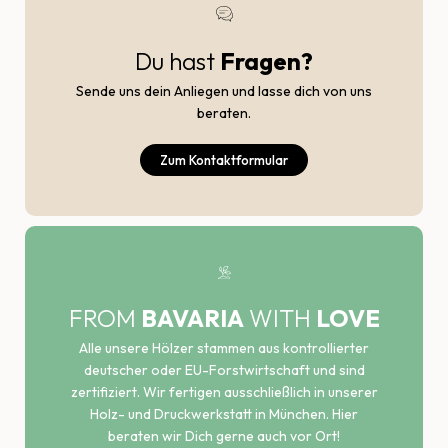
Du hast
Fragen?
Sende uns dein Anliegen und lasse dich von uns
beraten.
Zum Kontaktformular
FROM
BAVARIA
WITH
LOVE
Alle unsere Hölzer stammen aus kontrollierter
deutscher oder EU-Forstwirtschaft und sind
zertifiziert. Wir fertigen ausschließlich in unserer
Holz- und Druckwerkstatt in München. Hier
beraten wir Dich gerne auch vor Ort!