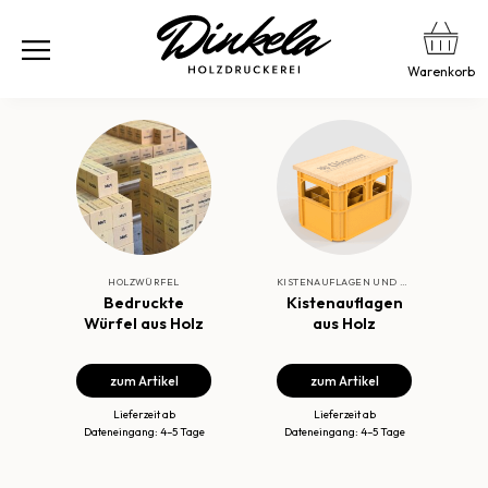
Warenkorb
HOLZWÜRFEL
KISTENAUFLAGEN UND TRESEN
Bedruckte
Kistenauflagen
Würfel aus Holz
aus Holz
zum Artikel
zum Artikel
Lieferzeit ab
Lieferzeit ab
Dateneingang: 4–5 Tage
Dateneingang: 4–5 Tage