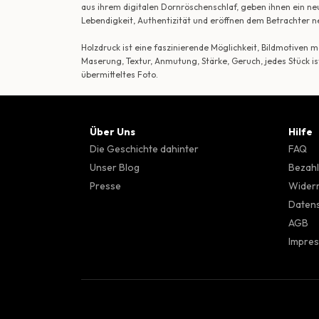
aus ihrem digitalen Dornröschenschlaf, geben ihnen ein ne
Lebendigkeit, Authentizität und eröffnen dem Betrachte
Holzdruck ist eine faszinierende Möglichkeit, Bildmotiven
Maserung, Textur, Anmutung, Stärke, Geruch, jedes Stück is
übermitteltes Foto.
Über Uns
Hilfe
Die Geschichte dahinter
FAQ
Unser Blog
Bezahl
Presse
Wider
Datens
AGB
Impre