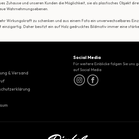
ues Zuhause und unseren Kunden die Möglichkeit, sie als plastisches Objekt dir
r neue Wahrnehmungsebenen.
 mehr Wirkungskraft zu schenken und aus einem Foto ein unverwechselbares Einze
t einzigartig. Daher besitzt ein auf Holz gedrucktes Bildmotiv immer eine stärk
Social Media
Für weitere Einblicke folgen Sie uns 
auf Social Media
ung & Versand
ruf
chutzerklärung
ssum