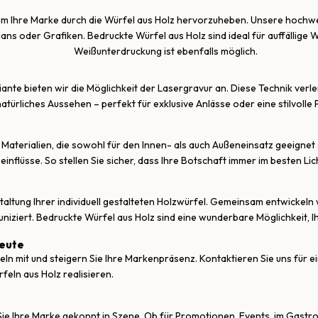
, um Ihre Marke durch die Würfel aus Holz hervorzuheben. Unsere hochwe
ans oder Grafiken. Bedruckte Würfel aus Holz sind ideal für auffällige 
Weißunterdruckung ist ebenfalls möglich.
riante bieten wir die Möglichkeit der Lasergravur an. Diese Technik ver
atürliches Aussehen – perfekt für exklusive Anlässe oder eine stilvolle
aterialien, die sowohl für den Innen- als auch Außeneinsatz geeignet 
flüsse. So stellen Sie sicher, dass Ihre Botschaft immer im besten Lich
altung Ihrer individuell gestalteten Holzwürfel. Gemeinsam entwickeln 
niziert. Bedruckte Würfel aus Holz sind eine wunderbare Möglichkeit, 
heute
feln mit und steigern Sie Ihre Markenpräsenz. Kontaktieren Sie uns für 
eln aus Holz realisieren.
 Sie Ihre Marke gekonnt in Szene. Ob für Promotionen, Events, im Gast