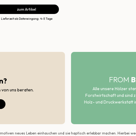
zum Artikel
Lieferzeit ab Dateneingang: 4–5 Tage
FROM
B
n?
Alle unsere Hölzer st
h von uns beraten.
Forstwirtschaft und sind ze
Holz- und Druckwerkstatt i
ildmotiven neues Leben einhauchen und sie haptisch erlebbar machen. Hierbei w