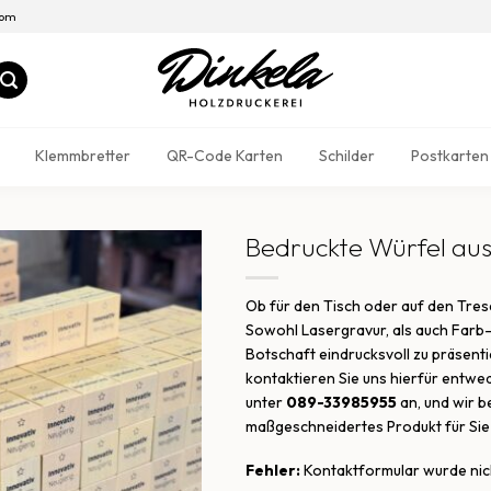
com
Klemmbretter
QR-Code Karten
Schilder
Postkarten
Bedruckte Würfel aus
Ob für den Tisch oder auf den Tresen
Sowohl Lasergravur, als auch Farb-
Botschaft eindrucksvoll zu präsent
kontaktieren Sie uns hierfür entwe
unter
089-33985955
an, und wir b
maßgeschneidertes Produkt für Sie 
Fehler:
Kontaktformular wurde nic