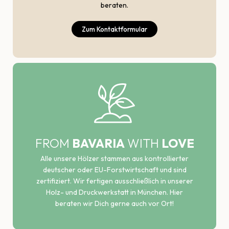
beraten.
Zum Kontaktformular
FROM
BAVARIA
WITH
LOVE
Alle unsere Hölzer stammen aus kontrollierter
deutscher oder EU-Forstwirtschaft und sind
zertifiziert. Wir fertigen ausschließlich in unserer
Holz- und Druckwerkstatt in München. Hier
beraten wir Dich gerne auch vor Ort!