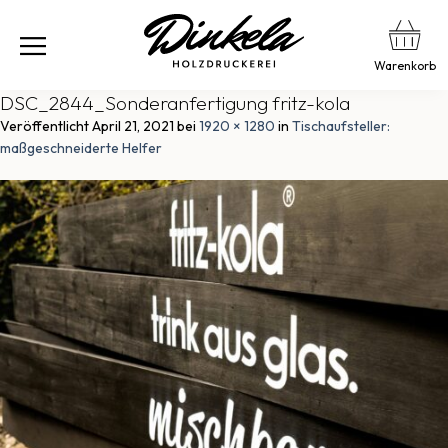
Warenkorb
DSC_2844_Sonderanfertigung fritz-kola
Veröffentlicht
April 21, 2021
bei
1920 × 1280
in
Tischaufsteller:
maßgeschneiderte Helfer