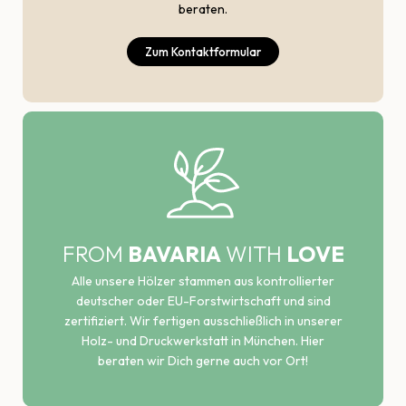
beraten.
Zum Kontaktformular
FROM
BAVARIA
WITH
LOVE
Alle unsere Hölzer stammen aus kontrollierter
deutscher oder EU-Forstwirtschaft und sind
zertifiziert. Wir fertigen ausschließlich in unserer
Holz- und Druckwerkstatt in München. Hier
beraten wir Dich gerne auch vor Ort!