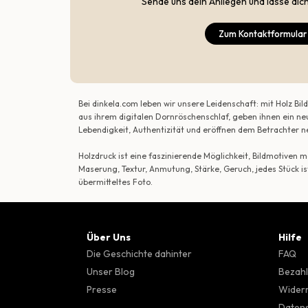
Sende uns dein Anliegen und lasse dic
Zum Kontaktformular
Bei dinkela.com leben wir unsere Leidenschaft: mit Holz B
aus ihrem digitalen Dornröschenschlaf, geben ihnen ein ne
Lebendigkeit, Authentizität und eröffnen dem Betrachte
Holzdruck ist eine faszinierende Möglichkeit, Bildmotiven
Maserung, Textur, Anmutung, Stärke, Geruch, jedes Stück is
übermitteltes Foto.
Über Uns
Hilfe
Die Geschichte dahinter
FAQ
Unser Blog
Bezahl
Presse
Wider
Datens