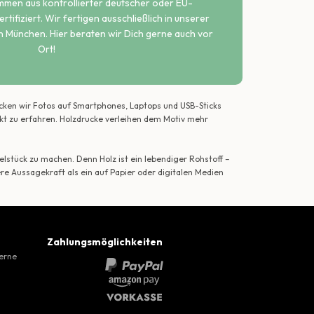
ammen aus kontrollierter deutscher oder EU-
rtifiziert. Wir fertigen ausschließlich in unserer
n München. Hier beraten wir Dich gerne auch vor
Ort!
ecken wir Fotos auf Smartphones, Laptops und USB-Sticks
ekt zu erfahren. Holzdrucke verleihen dem Motiv mehr
lstück zu machen. Denn Holz ist ein lebendiger Rohstoff –
ere Aussagekraft als ein auf Papier oder digitalen Medien
Zahlungsmöglichkeiten
gerne