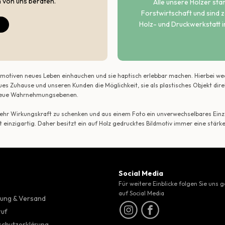
h von uns beraten.
Alle unsere Hölzer st
Forstwirtschaft und sind ze
Holz- und Druckwerkstatt i
ildmotiven neues Leben einhauchen und sie haptisch erlebbar machen. Hierbei w
ues Zuhause und unseren Kunden die Möglichkeit, sie als plastisches Objekt dir
r neue Wahrnehmungsebenen.
 mehr Wirkungskraft zu schenken und aus einem Foto ein unverwechselbares Einze
t einzigartig. Daher besitzt ein auf Holz gedrucktes Bildmotiv immer eine stärk
Social Media
Für weitere Einblicke folgen Sie uns 
auf Social Media
ung & Versand
ruf
chutzerklärung