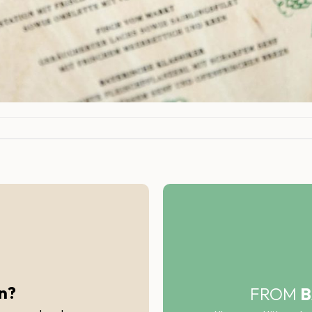
n?
FROM
B