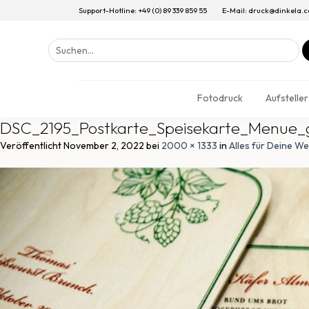
Support-Hotline: +49 (0) 89 339 859 55
E-Mail: druck@dinkela.
Suchen
nach:
Fotodruck
Aufsteller
DSC_2195_Postkarte_Speisekarte_Menue_
Veröffentlicht
November 2, 2022
bei
2000 × 1333
in
Alles für Deine We