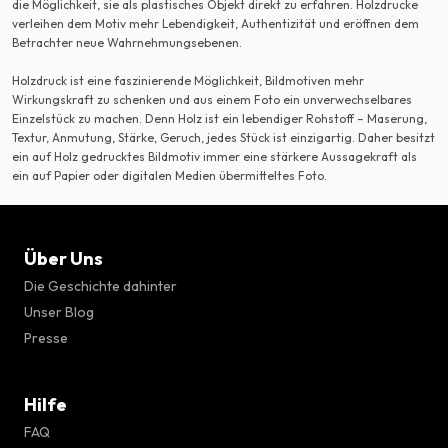
die Möglichkeit, sie als plastisches Objekt direkt zu erfahren. Holzdrucke
verleihen dem Motiv mehr Lebendigkeit, Authentizität und eröffnen dem
Betrachter neue Wahrnehmungsebenen.
Holzdruck ist eine faszinierende Möglichkeit, Bildmotiven mehr
Wirkungskraft zu schenken und aus einem Foto ein unverwechselbares
Einzelstück zu machen. Denn Holz ist ein lebendiger Rohstoff – Maserung,
Textur, Anmutung, Stärke, Geruch, jedes Stück ist einzigartig. Daher besitzt
ein auf Holz gedrucktes Bildmotiv immer eine stärkere Aussagekraft als
ein auf Papier oder digitalen Medien übermitteltes Foto.
Über Uns
Die Geschichte dahinter
Unser Blog
Presse
Hilfe
FAQ