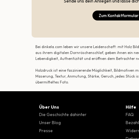
Sende uns dein Anliegen und lasse dic
Zum Kontaktformular
Bei dinkela.com leben wir unsere Leidenschaft: mit Holz B
aus ihrem digitalen Dornröschenschlaf, geben ihnen ein ne
Lebendigkeit, Authentizität und eröffnen dem Betrachte
Holzdruck ist eine faszinierende Möglichkeit, Bildmotiven
Maserung, Textur, Anmutung, Stärke, Geruch, jedes Stück is
übermitteltes Foto.
Über Uns
Hilfe
Die Geschichte dahinter
FAQ
Unser Blog
Bezahl
Presse
Wider
Datens