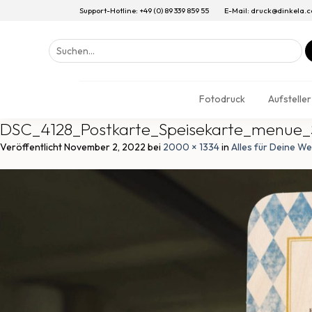
Support-Hotline: +49 (0) 89 339 859 55
E-Mail: druck@dinkela.
Suchen
nach:
Fotodruck
Aufsteller
DSC_4128_Postkarte_Speisekarte_menue_
Veröffentlicht
November 2, 2022
bei
2000 × 1334
in
Alles für Deine We