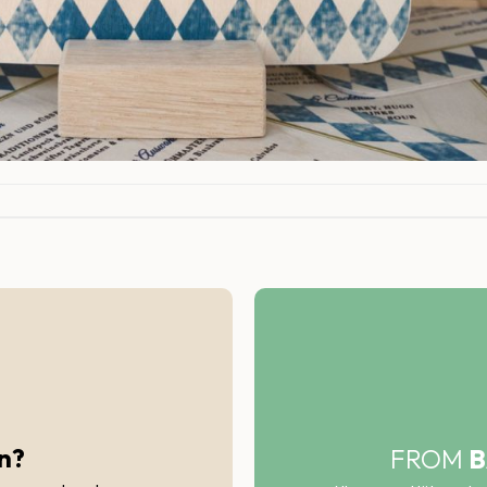
n?
FROM
B