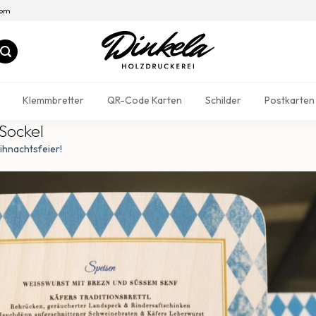
com
Klemmbretter
QR-Code Karten
Schilder
Postkarten
Sockel
ihnachtsfeier!