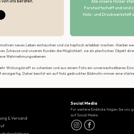
h von uns beraten.
Alle unsere Hölzer st
Forstwirtschaft und sind ze
Holz- und Druckwerkstatt i
ildmotiven neues Leben einhauchen und sie haptisch erlebbar machen. Hierbei w
ues Zuhause und unseren Kunden die Möglichkeit, sie als plastisches Objekt dir
r neue Wahrnehmungsebenen.
 mehr Wirkungskraft zu schenken und aus einem Foto ein unverwechselbares Einze
t einzigartig. Daher besitzt ein auf Holz gedrucktes Bildmotiv immer eine stärk
Social Media
Für weitere Einblicke folgen Sie uns 
auf Social Media
ung & Versand
ruf
chutzerklärung