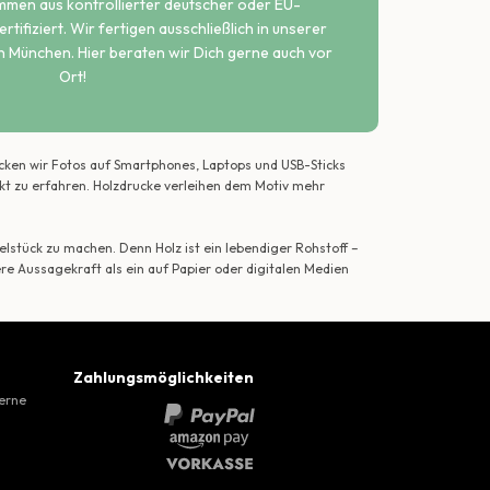
ammen aus kontrollierter deutscher oder EU-
rtifiziert. Wir fertigen ausschließlich in unserer
n München. Hier beraten wir Dich gerne auch vor
Ort!
ecken wir Fotos auf Smartphones, Laptops und USB-Sticks
ekt zu erfahren. Holzdrucke verleihen dem Motiv mehr
lstück zu machen. Denn Holz ist ein lebendiger Rohstoff –
ere Aussagekraft als ein auf Papier oder digitalen Medien
Zahlungsmöglichkeiten
gerne