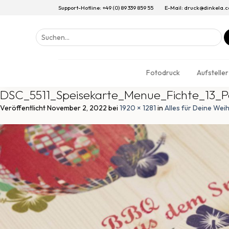
Support-Hotline: +49 (0) 89 339 859 55
E-Mail: druck@dinkela.
Suchen
nach:
Fotodruck
Aufsteller
DSC_5511_Speisekarte_Menue_Fichte_13_P
Veröffentlicht
November 2, 2022
bei
1920 × 1281
in
Alles für Deine Wei