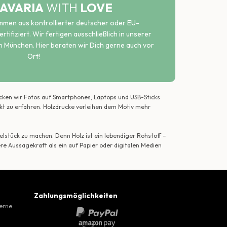
AVARIA
WITH
LOVE
ammen aus kontrollierter deutscher oder EU-
rtifiziert. Wir fertigen ausschließlich in unserer
n München. Hier beraten wir Dich gerne auch vor
Ort!
ecken wir Fotos auf Smartphones, Laptops und USB-Sticks
ekt zu erfahren. Holzdrucke verleihen dem Motiv mehr
lstück zu machen. Denn Holz ist ein lebendiger Rohstoff –
ere Aussagekraft als ein auf Papier oder digitalen Medien
Zahlungsmöglichkeiten
gerne