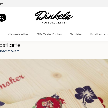
com
Klemmbretter
QR-Code Karten
Schilder
Postkarten
ostkarte
hnachtsfeier!