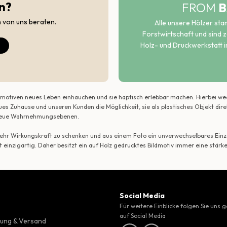
n?
FROM
B
h von uns beraten.
Alle unsere Hölzer st
Forstwirtschaft und sind ze
Holz- und Druckwerkstatt i
ildmotiven neues Leben einhauchen und sie haptisch erlebbar machen. Hierbei w
ues Zuhause und unseren Kunden die Möglichkeit, sie als plastisches Objekt dir
r neue Wahrnehmungsebenen.
 mehr Wirkungskraft zu schenken und aus einem Foto ein unverwechselbares Einze
t einzigartig. Daher besitzt ein auf Holz gedrucktes Bildmotiv immer eine stärk
Social Media
Für weitere Einblicke folgen Sie uns 
auf Social Media
ung & Versand