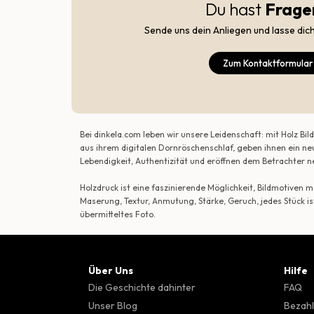
Du hast
Frage
Sende uns dein Anliegen und lasse dic
Zum Kontaktformular
Bei dinkela.com leben wir unsere Leidenschaft: mit Holz B
aus ihrem digitalen Dornröschenschlaf, geben ihnen ein ne
Lebendigkeit, Authentizität und eröffnen dem Betrachte
Holzdruck ist eine faszinierende Möglichkeit, Bildmotiven
Maserung, Textur, Anmutung, Stärke, Geruch, jedes Stück is
übermitteltes Foto.
Über Uns
Hilfe
Die Geschichte dahinter
FAQ
Unser Blog
Bezahl