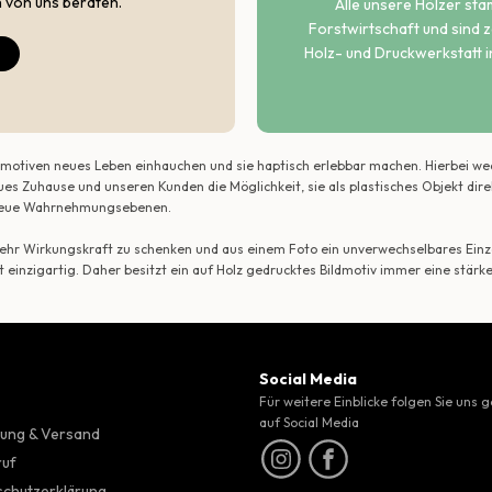
h von uns beraten.
Alle unsere Hölzer st
Forstwirtschaft und sind ze
Holz- und Druckwerkstatt i
ildmotiven neues Leben einhauchen und sie haptisch erlebbar machen. Hierbei w
ues Zuhause und unseren Kunden die Möglichkeit, sie als plastisches Objekt dir
r neue Wahrnehmungsebenen.
 mehr Wirkungskraft zu schenken und aus einem Foto ein unverwechselbares Einze
t einzigartig. Daher besitzt ein auf Holz gedrucktes Bildmotiv immer eine stärk
Social Media
Für weitere Einblicke folgen Sie uns 
auf Social Media
ung & Versand
ruf
chutzerklärung