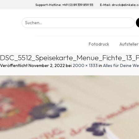
Support-Hotline: +49 (0) 89 339 859 55
E-Mail: druck@dinkela.
Suchen
nach:
Fotodruck
Aufsteller
DSC_5512_Speisekarte_Menue_Fichte_13_P
Veröffentlicht
November 2, 2022
bei
2000 × 1333
in
Alles für Deine We