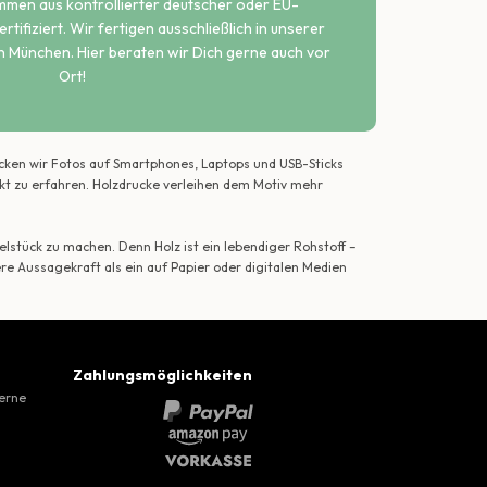
ammen aus kontrollierter deutscher oder EU-
rtifiziert. Wir fertigen ausschließlich in unserer
n München. Hier beraten wir Dich gerne auch vor
Ort!
ecken wir Fotos auf Smartphones, Laptops und USB-Sticks
ekt zu erfahren. Holzdrucke verleihen dem Motiv mehr
lstück zu machen. Denn Holz ist ein lebendiger Rohstoff –
ere Aussagekraft als ein auf Papier oder digitalen Medien
Zahlungsmöglichkeiten
gerne