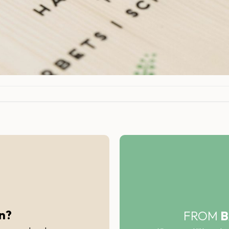
n?
FROM
B