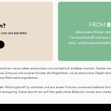
FROM
B
n?
Alle unsere Hölzer st
h von uns beraten.
Forstwirtschaft und sind ze
Holz- und Druckwerkstatt i
ildmotiven neues Leben einhauchen und sie haptisch erlebbar machen. Hierbei w
ues Zuhause und unseren Kunden die Möglichkeit, sie als plastisches Objekt dir
r neue Wahrnehmungsebenen.
 mehr Wirkungskraft zu schenken und aus einem Foto ein unverwechselbares Einze
t einzigartig. Daher besitzt ein auf Holz gedrucktes Bildmotiv immer eine stärk