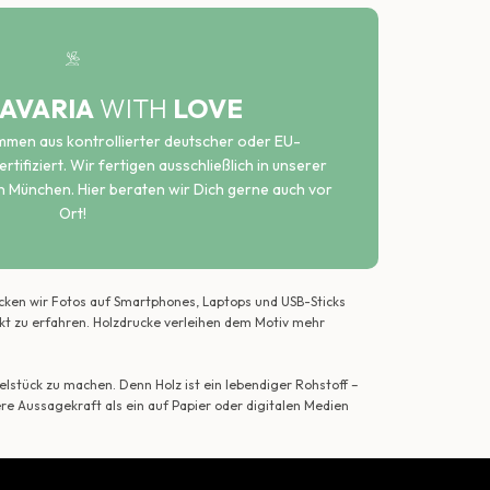
AVARIA
WITH
LOVE
ammen aus kontrollierter deutscher oder EU-
rtifiziert. Wir fertigen ausschließlich in unserer
n München. Hier beraten wir Dich gerne auch vor
Ort!
ecken wir Fotos auf Smartphones, Laptops und USB-Sticks
ekt zu erfahren. Holzdrucke verleihen dem Motiv mehr
lstück zu machen. Denn Holz ist ein lebendiger Rohstoff –
ere Aussagekraft als ein auf Papier oder digitalen Medien