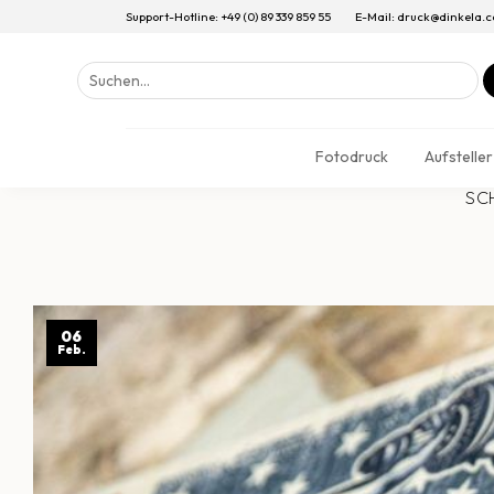
Support-Hotline: +49 (0) 89 339 859 55
E-Mail: druck@dinkela.
Suchen
nach:
Fotodruck
Aufsteller
SC
06
Feb.