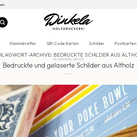
com
Klemmbretter
QR-Code Karten
Schilder
Postkarten
HLAGWORT-ARCHIVE:
BEDRUCKTE SCHILDER AUS ALTH
ALLGEMEIN
,
DRUCK
Bedruckte und gelaserte Schilder aus Altholz