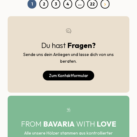
1
2
3
4
…
22
Du hast
Fragen?
Sende uns dein Anliegen und lasse dich von uns
beraten.
Zum Kontaktformular
FROM
BAVARIA
WITH
LOVE
Alle unsere Hölzer stammen aus kontrollierter