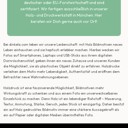
deutscher oder EU-Forstwirtschaft und sind
zertifiziert. Wir fertigen ausschließlich in unserer
Holz- und Druckwerkstatt in München. Hier
beraten wir Dich gerne auch vor Ort!
Bei dinkela.com leben wir unsere Leidenschaft: mit Holz Bildmotiven neues
Leben einhauchen und sie haptisch erlebbar machen. Hierbei wecken wir
Fotos auf Smartphones, Laptops und USB-Sticks aus ihrem digitalen
Dornröschenschlaf, geben ihnen ein neues Zuhause und unseren Kunden
die Möglichkeit, sie als plastisches Objekt direkt zu erfahren. Holzdrucke
verleihen dem Motiv mehr Lebendigkeit, Authentizität und eröffnen dem
Betrachter neue Wahrnehmungsebenen.
Holzdruck ist eine faszinierende Möglichkeit, Bildmotiven mehr
Wirkungskraft zu schenken und aus einem Foto ein unverwechselbares
Einzelstück zu machen. Denn Holz ist ein lebendiger Rohstoff – Maserung,
Textur, Anmutung, Stärke, Geruch, jedes Stück ist einzigartig. Daher besitzt
ein auf Holz gedrucktes Bildmotiv immer eine stärkere Aussagekraft als
ein auf Papier oder digitalen Medien übermitteltes Foto.