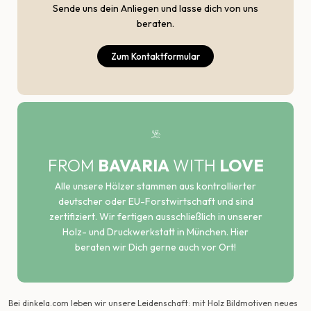
Sende uns dein Anliegen und lasse dich von uns
beraten.
Zum Kontaktformular
FROM
BAVARIA
WITH
LOVE
Alle unsere Hölzer stammen aus kontrollierter
deutscher oder EU-Forstwirtschaft und sind
zertifiziert. Wir fertigen ausschließlich in unserer
Holz- und Druckwerkstatt in München. Hier
beraten wir Dich gerne auch vor Ort!
Bei dinkela.com leben wir unsere Leidenschaft: mit Holz Bildmotiven neues