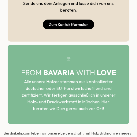
Sende uns dein Anliegen und lasse dich von uns
beraten.
Zum Kontaktformular
FROM
BAVARIA
WITH
LOVE
Alle unsere Hölzer stammen aus kontrollierter
deutscher oder EU-Forstwirtschaft und sind
zertifiziert. Wir fertigen ausschließlich in unserer
Holz- und Druckwerkstatt in München. Hier
beraten wir Dich gerne auch vor Ort!
Bei dinkela.com leben wir unsere Leidenschaft: mit Holz Bildmotiven neues