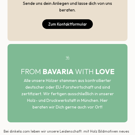
Sende uns dein Anliegen und lasse dich von uns
beraten.
Zum Kontaktformular
FROM
BAVARIA
WITH
LOVE
Alle unsere Hölzer stammen aus kontrollierter
deutscher oder EU-Forstwirtschaft und sind
zertifiziert. Wir fertigen ausschließlich in unserer
Holz- und Druckwerkstatt in München. Hier
beraten wir Dich gerne auch vor Ort!
Bei dinkela.com leben wir unsere Leidenschaft: mit Holz Bildmotiven neues