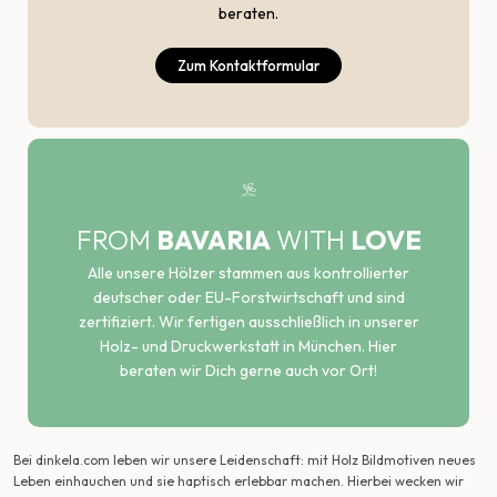
beraten.
Zum Kontaktformular
FROM
BAVARIA
WITH
LOVE
Alle unsere Hölzer stammen aus kontrollierter
deutscher oder EU-Forstwirtschaft und sind
zertifiziert. Wir fertigen ausschließlich in unserer
Holz- und Druckwerkstatt in München. Hier
beraten wir Dich gerne auch vor Ort!
Bei dinkela.com leben wir unsere Leidenschaft: mit Holz Bildmotiven neues
Leben einhauchen und sie haptisch erlebbar machen. Hierbei wecken wir