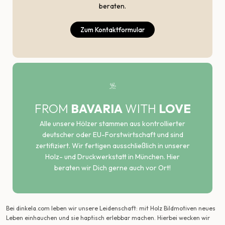
beraten.
Zum Kontaktformular
FROM
BAVARIA
WITH
LOVE
Alle unsere Hölzer stammen aus kontrollierter
deutscher oder EU-Forstwirtschaft und sind
zertifiziert. Wir fertigen ausschließlich in unserer
Holz- und Druckwerkstatt in München. Hier
beraten wir Dich gerne auch vor Ort!
Bei dinkela.com leben wir unsere Leidenschaft: mit Holz Bildmotiven neues
Leben einhauchen und sie haptisch erlebbar machen. Hierbei wecken wir