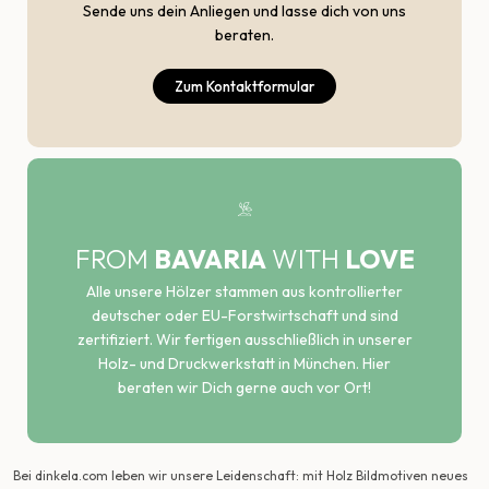
Sende uns dein Anliegen und lasse dich von uns
beraten.
Zum Kontaktformular
FROM
BAVARIA
WITH
LOVE
Alle unsere Hölzer stammen aus kontrollierter
deutscher oder EU-Forstwirtschaft und sind
zertifiziert. Wir fertigen ausschließlich in unserer
Holz- und Druckwerkstatt in München. Hier
beraten wir Dich gerne auch vor Ort!
Bei dinkela.com leben wir unsere Leidenschaft: mit Holz Bildmotiven neues