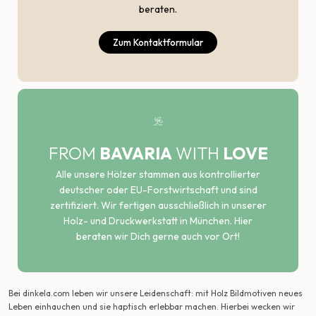
beraten.
Zum Kontaktformular
FROM
BAVARIA
WITH
LOVE
Alle unsere Hölzer stammen aus kontrollierter
deutscher oder EU-Forstwirtschaft und sind
zertifiziert. Wir fertigen ausschließlich in unserer
Holz- und Druckwerkstatt in München. Hier
beraten wir Dich gerne auch vor Ort!
Bei dinkela.com leben wir unsere Leidenschaft: mit Holz Bildmotiven neues
Leben einhauchen und sie haptisch erlebbar machen. Hierbei wecken wir