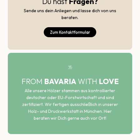
Du hast
Fragen?
Sende uns dein Anliegen und lasse dich von uns
beraten.
Zum Kontaktformular
FROM
BAVARIA
WITH
LOVE
Alle unsere Hölzer stammen aus kontrollierter
deutscher oder EU-Forstwirtschaft und sind
zertifiziert. Wir fertigen ausschließlich in unserer
Holz- und Druckwerkstatt in München. Hier
beraten wir Dich gerne auch vor Ort!