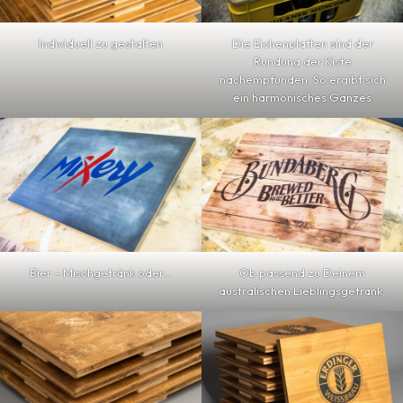
Individuell zu gestalten
Die Eichenplatten sind der
Rundung der Kiste
nachempfunden. So ergibt sich
ein harmonisches Ganzes
Bier – Mischgetränk oder…
Ob passend zu Deinem
australischen Lieblingsgetränk,