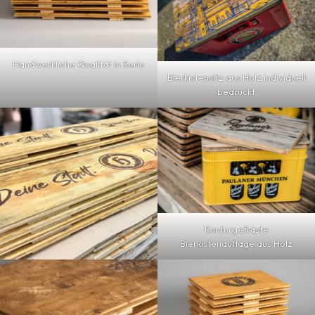
Handwerkliche Qualität in Serie
Bierkistensitz aus Holz individuell
bedruckt
Konturgefräste
Bierkistenauflage aus Holz