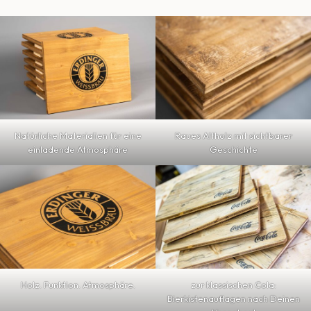
Natürliche Materialien für eine
Raues Altholz mit sichtbarer
einladende Atmosphäre
Geschichte
Holz. Funktion. Atmosphäre.
zur klassischen Cola:
Bierkistenauflagen nach Deinen