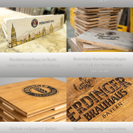
Vorgaben!
Bedruckte Bierkistenauflagen
Bierkistenauflage im Bank-
mit Paulaner Zwickl Logo
Format für mehrere Bierkisten
gebrandet
Einfach aufgesetzt. Sofort
Beeindruckende, angenehme