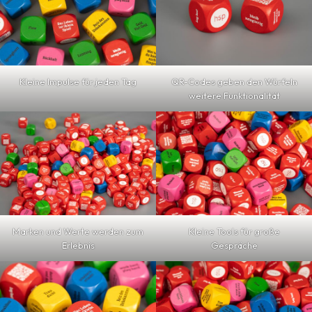
Kleine Impulse für jeden Tag
QR-Codes geben den Würfeln
weitere Funktionalität
Marken und Werte werden zum
Kleine Tools für große
Erlebnis
Gespräche