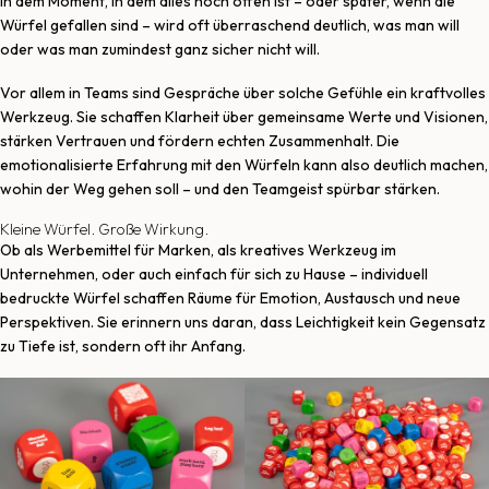
In dem Moment, in dem alles noch offen ist – oder später, wenn die
Würfel gefallen sind – wird oft überraschend deutlich, was man will
oder was man zumindest ganz sicher nicht will.
Vor allem in Teams sind Gespräche über solche Gefühle ein kraftvolles
Werkzeug. Sie schaffen Klarheit über gemeinsame Werte und Visionen,
stärken Vertrauen und fördern echten Zusammenhalt. Die
emotionalisierte Erfahrung mit den Würfeln kann also deutlich machen,
wohin der Weg gehen soll – und den Teamgeist spürbar stärken.
Kleine Würfel. Große Wirkung.
Ob als Werbemittel für Marken, als kreatives Werkzeug im
Unternehmen, oder auch einfach für sich zu Hause – individuell
bedruckte Würfel schaffen Räume für Emotion, Austausch und neue
Perspektiven. Sie erinnern uns daran, dass Leichtigkeit kein Gegensatz
zu Tiefe ist, sondern oft ihr Anfang.