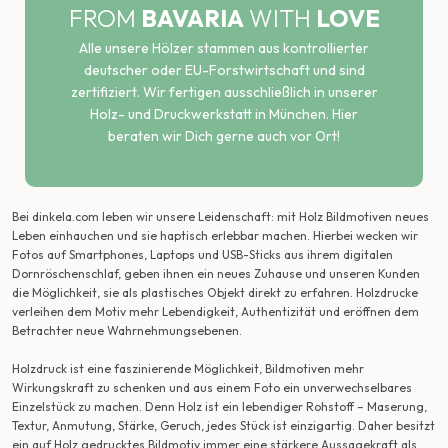
FROM
BAVARIA
WITH
LOVE
Alle unsere Hölzer stammen aus kontrollierter
deutscher oder EU-Forstwirtschaft und sind
zertifiziert. Wir fertigen ausschließlich in unserer
Holz- und Druckwerkstatt in München. Hier
beraten wir Dich gerne auch vor Ort!
Bei dinkela.com leben wir unsere Leidenschaft: mit Holz Bildmotiven neues
Leben einhauchen und sie haptisch erlebbar machen. Hierbei wecken wir
Fotos auf Smartphones, Laptops und USB-Sticks aus ihrem digitalen
Dornröschenschlaf, geben ihnen ein neues Zuhause und unseren Kunden
die Möglichkeit, sie als plastisches Objekt direkt zu erfahren. Holzdrucke
verleihen dem Motiv mehr Lebendigkeit, Authentizität und eröffnen dem
Betrachter neue Wahrnehmungsebenen.
Holzdruck ist eine faszinierende Möglichkeit, Bildmotiven mehr
Wirkungskraft zu schenken und aus einem Foto ein unverwechselbares
Einzelstück zu machen. Denn Holz ist ein lebendiger Rohstoff – Maserung,
Textur, Anmutung, Stärke, Geruch, jedes Stück ist einzigartig. Daher besitzt
ein auf Holz gedrucktes Bildmotiv immer eine stärkere Aussagekraft als