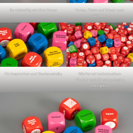
So vielseitig wie Ihre Ideen
Farbe, Form und Ideen zum
Würfeln
Für Inspiration und Denkanstoße
Würfel mit individuellem
Direktdruck für spielerische
Interaktion