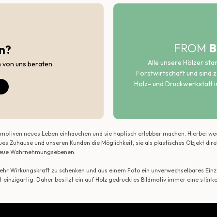
FROM
B
n?
Alle unsere Hölzer st
h von uns beraten.
Forstwirtschaft und sind ze
Holz- und Druckwerkstatt i
ildmotiven neues Leben einhauchen und sie haptisch erlebbar machen. Hierbei w
ues Zuhause und unseren Kunden die Möglichkeit, sie als plastisches Objekt dir
r neue Wahrnehmungsebenen.
 mehr Wirkungskraft zu schenken und aus einem Foto ein unverwechselbares Einze
t einzigartig. Daher besitzt ein auf Holz gedrucktes Bildmotiv immer eine stärk