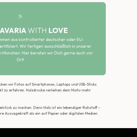
AVARIA
WITH
LOVE
ammen aus kontrollierter deutscher oder EU-
rtifiziert. Wir fertigen ausschließlich in unserer
n München. Hier beraten wir Dich gerne auch vor
Ort!
ecken wir Fotos auf Smartphones, Laptops und USB-Sticks
ekt zu erfahren. Holzdrucke verleihen dem Motiv mehr
lstück zu machen. Denn Holz ist ein lebendiger Rohstoff –
ere Aussagekraft als ein auf Papier oder digitalen Medien