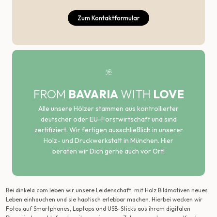
Zum Kontaktformular
FROM
BAVARIA
WITH
LOVE
Alle unsere Hölzer stammen aus kontrollierter
deutscher oder EU-Forstwirtschaft und sind
zertifiziert. Wir fertigen ausschließlich in unserer
Holz- und Druckwerkstatt in München. Hier
beraten wir Dich gerne auch vor Ort!
Bei dinkela.com leben wir unsere Leidenschaft: mit Holz Bildmotiven neues
Leben einhauchen und sie haptisch erlebbar machen. Hierbei wecken wir
Fotos auf Smartphones, Laptops und USB-Sticks aus ihrem digitalen