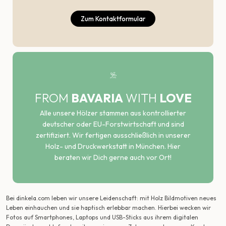
Zum Kontaktformular
FROM
BAVARIA
WITH
LOVE
Alle unsere Hölzer stammen aus kontrollierter
deutscher oder EU-Forstwirtschaft und sind
zertifiziert. Wir fertigen ausschließlich in unserer
Holz- und Druckwerkstatt in München. Hier
beraten wir Dich gerne auch vor Ort!
Bei dinkela.com leben wir unsere Leidenschaft: mit Holz Bildmotiven neues
Leben einhauchen und sie haptisch erlebbar machen. Hierbei wecken wir
Fotos auf Smartphones, Laptops und USB-Sticks aus ihrem digitalen