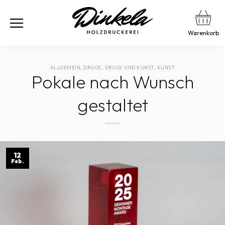
Warenkorb
ALLGEMEIN
,
DRUCK
,
DRUCK UND KUNST
,
KUNST
Pokale nach Wunsch
gestaltet
12
Feb.