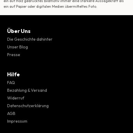
ein auf Holz gedrucktes Bildmotiv immer eine stärkere Aussagekraft als
ein auf Papier oder digitalen Medien übermitteltes Foto.
Über Uns
Die Geschichte dahinter
Unser Blog
Presse
Hilfe
FAQ
Bezahlung & Versand
Widerruf
Datenschutzerklärung
AGB
Impressum