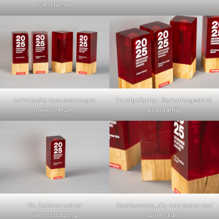
Geschichte
Individuelle Auszeichnungen
Handgefertigt. Bedeutungsstark.
ohne Grenzen
Einzigartig.
Ein Zeichen echter
Anerkennung, die man sehen und
Wertschätzung
spüren kann.