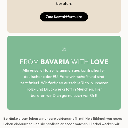
beraten.
Zum Kontaktformular
FROM
BAVARIA
WITH
LOVE
Alle unsere Hölzer stammen aus kontrollierter
deutscher oder EU-Forstwirtschaft und sind
zertifiziert. Wir fertigen ausschließlich in unserer
Holz- und Druckwerkstatt in München. Hier
beraten wir Dich gerne auch vor Ort!
Bei dinkela.com leben wir unsere Leidenschaft: mit Holz Bildmotiven neues
Leben einhauchen und sie haptisch erlebbar machen. Hierbei wecken wir