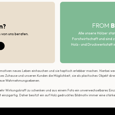
FROM
B
n?
Alle unsere Hölzer st
h von uns beraten.
Forstwirtschaft und sind ze
Holz- und Druckwerkstatt i
ildmotiven neues Leben einhauchen und sie haptisch erlebbar machen. Hierbei w
ues Zuhause und unseren Kunden die Möglichkeit, sie als plastisches Objekt dir
r neue Wahrnehmungsebenen.
 mehr Wirkungskraft zu schenken und aus einem Foto ein unverwechselbares Einze
t einzigartig. Daher besitzt ein auf Holz gedrucktes Bildmotiv immer eine stärk