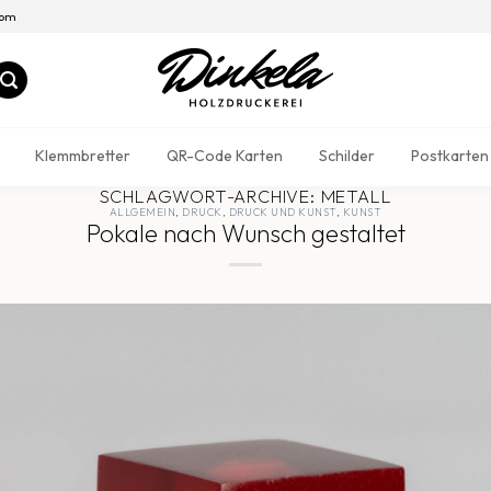
com
Klemmbretter
QR-Code Karten
Schilder
Postkarten
SCHLAGWORT-ARCHIVE:
METALL
ALLGEMEIN
,
DRUCK
,
DRUCK UND KUNST
,
KUNST
Pokale nach Wunsch gestaltet