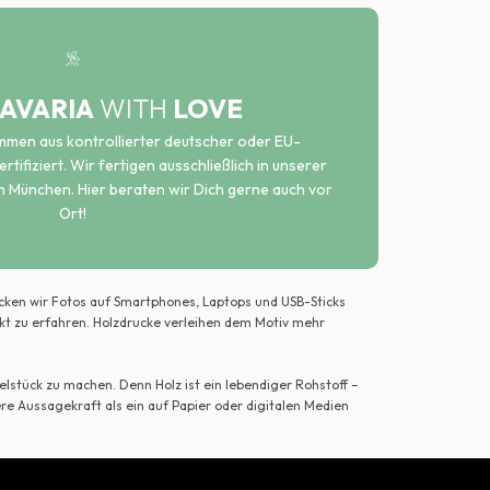
AVARIA
WITH
LOVE
ammen aus kontrollierter deutscher oder EU-
rtifiziert. Wir fertigen ausschließlich in unserer
n München. Hier beraten wir Dich gerne auch vor
Ort!
ecken wir Fotos auf Smartphones, Laptops und USB-Sticks
ekt zu erfahren. Holzdrucke verleihen dem Motiv mehr
lstück zu machen. Denn Holz ist ein lebendiger Rohstoff –
ere Aussagekraft als ein auf Papier oder digitalen Medien