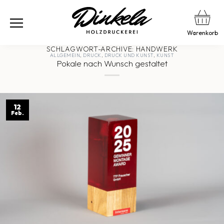
Warenkorb
SCHLAGWORT-ARCHIVE:
HANDWERK
ALLGEMEIN
,
DRUCK
,
DRUCK UND KUNST
,
KUNST
Pokale nach Wunsch gestaltet
12
Feb.