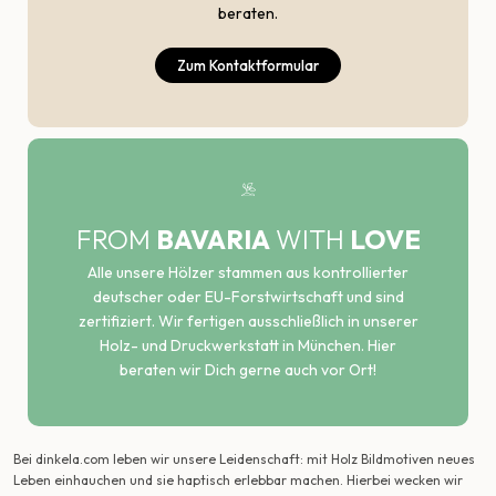
beraten.
Zum Kontaktformular
FROM
BAVARIA
WITH
LOVE
Alle unsere Hölzer stammen aus kontrollierter
deutscher oder EU-Forstwirtschaft und sind
zertifiziert. Wir fertigen ausschließlich in unserer
Holz- und Druckwerkstatt in München. Hier
beraten wir Dich gerne auch vor Ort!
Bei dinkela.com leben wir unsere Leidenschaft: mit Holz Bildmotiven neues
Leben einhauchen und sie haptisch erlebbar machen. Hierbei wecken wir