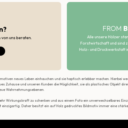
FROM
B
n?
Alle unsere Hölzer st
h von uns beraten.
Forstwirtschaft und sind ze
Holz- und Druckwerkstatt i
ildmotiven neues Leben einhauchen und sie haptisch erlebbar machen. Hierbei w
ues Zuhause und unseren Kunden die Möglichkeit, sie als plastisches Objekt dir
r neue Wahrnehmungsebenen.
 mehr Wirkungskraft zu schenken und aus einem Foto ein unverwechselbares Einze
t einzigartig. Daher besitzt ein auf Holz gedrucktes Bildmotiv immer eine stärk