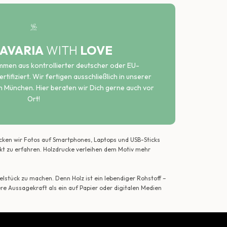
AVARIA
WITH
LOVE
ammen aus kontrollierter deutscher oder EU-
rtifiziert. Wir fertigen ausschließlich in unserer
n München. Hier beraten wir Dich gerne auch vor
Ort!
ecken wir Fotos auf Smartphones, Laptops und USB-Sticks
ekt zu erfahren. Holzdrucke verleihen dem Motiv mehr
lstück zu machen. Denn Holz ist ein lebendiger Rohstoff –
ere Aussagekraft als ein auf Papier oder digitalen Medien