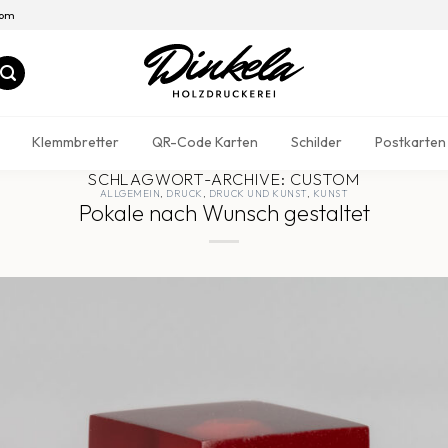
com
Klemmbretter
QR-Code Karten
Schilder
Postkarten
SCHLAGWORT-ARCHIVE:
CUSTOM
ALLGEMEIN
,
DRUCK
,
DRUCK UND KUNST
,
KUNST
Pokale nach Wunsch gestaltet