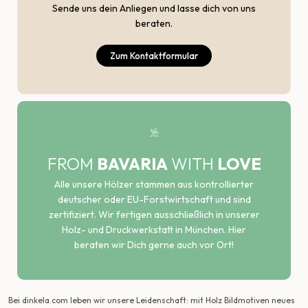
Sende uns dein Anliegen und lasse dich von uns
beraten.
Zum Kontaktformular
FROM
BAVARIA
WITH
LOVE
Alle unsere Hölzer stammen aus kontrollierter
deutscher oder EU-Forstwirtschaft und sind
zertifiziert. Wir fertigen ausschließlich in unserer
Holz- und Druckwerkstatt in München. Hier
beraten wir Dich gerne auch vor Ort!
Bei dinkela.com leben wir unsere Leidenschaft: mit Holz Bildmotiven neues