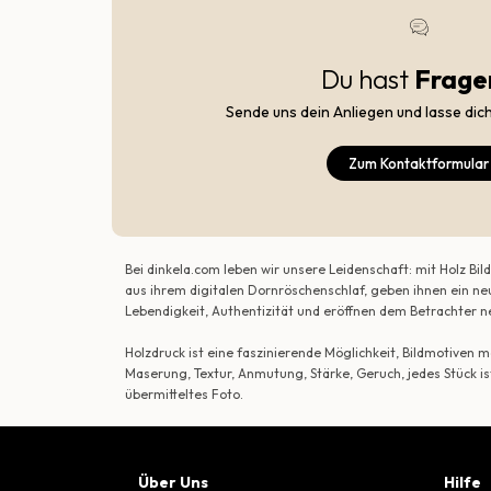
Du hast
Frage
Sende uns dein Anliegen und lasse dic
Zum Kontaktformular
Bei dinkela.com leben wir unsere Leidenschaft: mit Holz B
aus ihrem digitalen Dornröschenschlaf, geben ihnen ein ne
Lebendigkeit, Authentizität und eröffnen dem Betrachte
Holzdruck ist eine faszinierende Möglichkeit, Bildmotiven
Maserung, Textur, Anmutung, Stärke, Geruch, jedes Stück is
übermitteltes Foto.
Über Uns
Hilfe