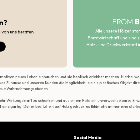
FROM
B
n?
Alle unsere Hölzer st
h von uns beraten.
Forstwirtschaft und sind ze
Holz- und Druckwerkstatt i
ildmotiven neues Leben einhauchen und sie haptisch erlebbar machen. Hierbei w
ues Zuhause und unseren Kunden die Möglichkeit, sie als plastisches Objekt dir
r neue Wahrnehmungsebenen.
 mehr Wirkungskraft zu schenken und aus einem Foto ein unverwechselbares Einze
t einzigartig. Daher besitzt ein auf Holz gedrucktes Bildmotiv immer eine stärk
Social Media