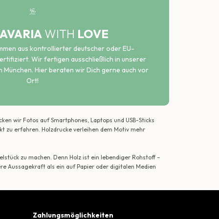
AVARIA
WITH
LOVE
ammen aus kontrollierter deutscher oder EU-
rtifiziert. Wir fertigen ausschließlich in unserer
n München. Hier beraten wir Dich gerne auch vor
Ort!
ecken wir Fotos auf Smartphones, Laptops und USB-Sticks
ekt zu erfahren. Holzdrucke verleihen dem Motiv mehr
lstück zu machen. Denn Holz ist ein lebendiger Rohstoff –
ere Aussagekraft als ein auf Papier oder digitalen Medien
Zahlungsmöglichkeiten