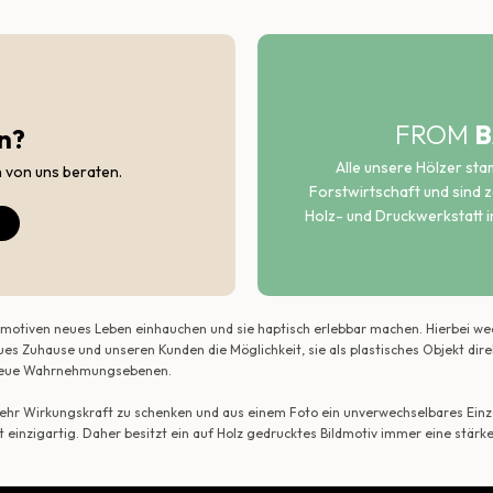
FROM
B
n?
Alle unsere Hölzer st
h von uns beraten.
Forstwirtschaft und sind ze
Holz- und Druckwerkstatt i
ildmotiven neues Leben einhauchen und sie haptisch erlebbar machen. Hierbei w
ues Zuhause und unseren Kunden die Möglichkeit, sie als plastisches Objekt dir
r neue Wahrnehmungsebenen.
 mehr Wirkungskraft zu schenken und aus einem Foto ein unverwechselbares Einze
t einzigartig. Daher besitzt ein auf Holz gedrucktes Bildmotiv immer eine stärk