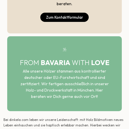
beraten.
Zum Kontaktformular
FROM
BAVARIA
WITH
LOVE
Alle unsere Hölzer stammen aus kontrollierter
deutscher oder EU-Forstwirtschaft und sind
zertifiziert. Wir fertigen ausschließlich in unserer
Holz- und Druckwerkstatt in München. Hier
beraten wir Dich gerne auch vor Ort!
Bei dinkela.com leben wir unsere Leidenschaft: mit Holz Bildmotiven neues
Leben einhauchen und sie haptisch erlebbar machen. Hierbei wecken wir