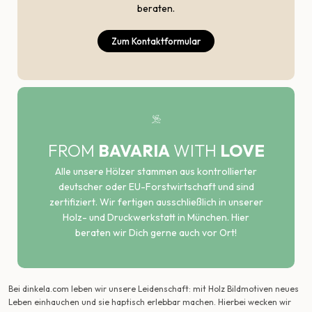
beraten.
Zum Kontaktformular
FROM
BAVARIA
WITH
LOVE
Alle unsere Hölzer stammen aus kontrollierter
deutscher oder EU-Forstwirtschaft und sind
zertifiziert. Wir fertigen ausschließlich in unserer
Holz- und Druckwerkstatt in München. Hier
beraten wir Dich gerne auch vor Ort!
Bei dinkela.com leben wir unsere Leidenschaft: mit Holz Bildmotiven neues
Leben einhauchen und sie haptisch erlebbar machen. Hierbei wecken wir