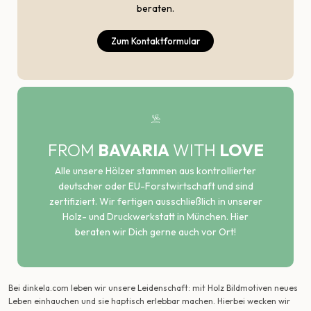
beraten.
Zum Kontaktformular
FROM
BAVARIA
WITH
LOVE
Alle unsere Hölzer stammen aus kontrollierter
deutscher oder EU-Forstwirtschaft und sind
zertifiziert. Wir fertigen ausschließlich in unserer
Holz- und Druckwerkstatt in München. Hier
beraten wir Dich gerne auch vor Ort!
Bei dinkela.com leben wir unsere Leidenschaft: mit Holz Bildmotiven neues
Leben einhauchen und sie haptisch erlebbar machen. Hierbei wecken wir