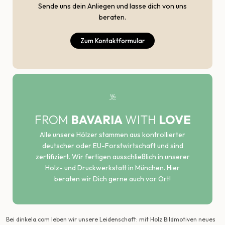
Sende uns dein Anliegen und lasse dich von uns
beraten.
Zum Kontaktformular
FROM
BAVARIA
WITH
LOVE
Alle unsere Hölzer stammen aus kontrollierter
deutscher oder EU-Forstwirtschaft und sind
zertifiziert. Wir fertigen ausschließlich in unserer
Holz- und Druckwerkstatt in München. Hier
beraten wir Dich gerne auch vor Ort!
Bei dinkela.com leben wir unsere Leidenschaft: mit Holz Bildmotiven neues