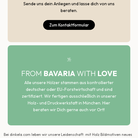
Sende uns dein Anliegen und lasse dich von uns
beraten.
Zum Kontaktformular
FROM
BAVARIA
WITH
LOVE
Alle unsere Hölzer stammen aus kontrollierter
deutscher oder EU-Forstwirtschaft und sind
zertifiziert. Wir fertigen ausschließlich in unserer
Holz- und Druckwerkstatt in München. Hier
beraten wir Dich gerne auch vor Ort!
Bei dinkela.com leben wir unsere Leidenschaft: mit Holz Bildmotiven neues