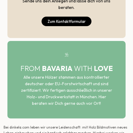
Sende uns dein Anliegen und lasse dich von uns
beraten.
Zum Kontaktformular
FROM
BAVARIA
WITH
LOVE
Alle unsere Hölzer stammen aus kontrollierter
deutscher oder EU-Forstwirtschaft und sind
zertifiziert. Wir fertigen ausschließlich in unserer
Holz- und Druckwerkstatt in München. Hier
beraten wir Dich gerne auch vor Ort!
Bei dinkela.com leben wir unsere Leidenschaft: mit Holz Bildmotiven neues
Leben einhauchen und sie haptisch erlebbar machen. Hierbei wecken wir