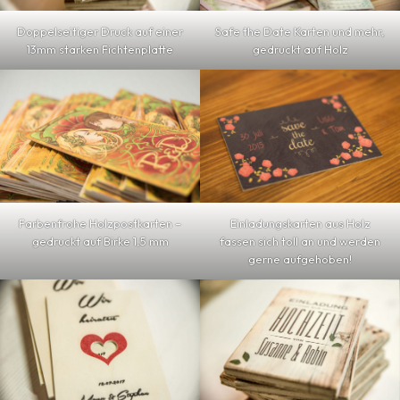
Doppelseitiger Druck auf einer
Safe the Date Karten und mehr,
13mm starken Fichtenplatte
gedruckt auf Holz
Farbenfrohe Holzpostkarten –
Einladungskarten aus Holz
gedruckt auf Birke 1,5 mm
fassen sich toll an und werden
gerne aufgehoben!