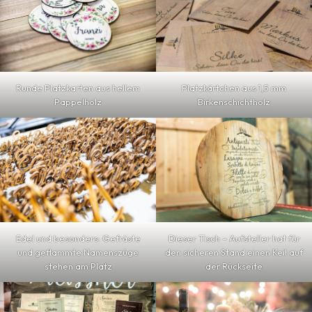
Runde Platzkarten aus hellem
Platzkärtchen aus 1,5 mm
Pappelholz
Birkenschichtholz
Edel und besonders: Gefräste
Dieser Tisch – Aufsteller hat für
und geflammte Namenszüge
den sicheren Stand einen Keil auf
stehen am Platz
der Rückseite