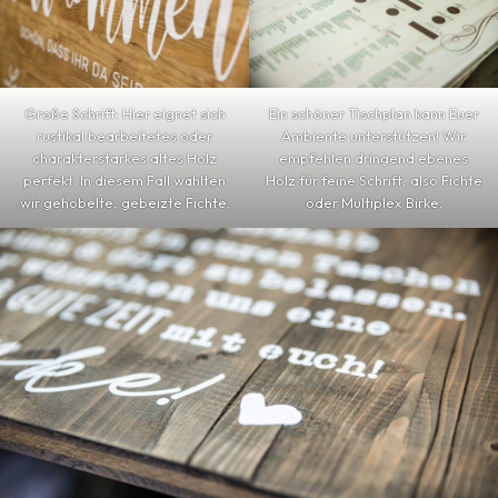
Große Schrift: Hier eignet sich
Ein schöner Tischplan kann Euer
rustikal bearbeitetes oder
Ambiente unterstützen! Wir
charakterstarkes altes Holz
empfehlen dringend ebenes
perfekt. In diesem Fall wählten
Holz für feine Schrift, also Fichte
wir gehobelte, gebeizte Fichte.
oder Multiplex Birke.