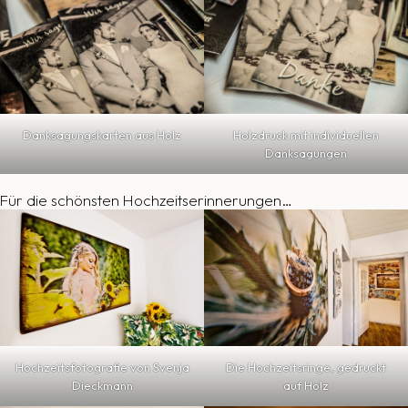
Danksagungskarten aus Holz
Holzdruck mit individuellen
Danksagungen
Für die schönsten Hochzeitserinnerungen…
Hochzeitsfotografie von Svenja
Die Hochzeitsringe, gedruckt
Dieckmann
auf Holz