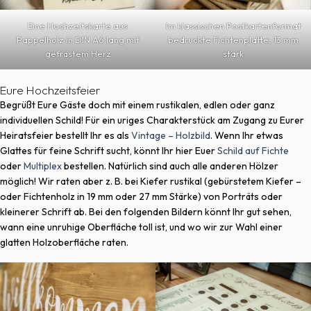
Eine Hochzeitskarte aus
Im klassischen Postkartenformat
Pappelholz in DIN A6 lang mit
bedruckte Fichtenplatte, 13 mm
gefrästem Herz
stark
Eure Hochzeitsfeier
Begrüßt Eure Gäste doch mit einem rustikalen, edlen oder ganz
individuellen Schild! Für ein uriges Charakterstück am Zugang zu Eurer
Heiratsfeier bestellt Ihr es als
Vintage – Holzbild
. Wenn Ihr etwas
Glattes für feine Schrift sucht, könnt Ihr hier Euer
Schild auf Fichte
oder
Multiplex
bestellen. Natürlich sind auch alle anderen Hölzer
möglich! Wir raten aber z. B. bei Kiefer rustikal (gebürstetem Kiefer –
oder Fichtenholz in 19 mm oder 27 mm Stärke) von Porträts oder
kleinerer Schrift ab. Bei den folgenden Bildern könnt Ihr gut sehen,
wann eine unruhige Oberfläche toll ist, und wo wir zur Wahl einer
glatten Holzoberfläche raten.