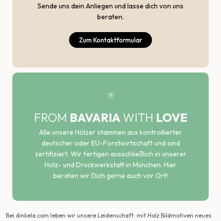
Sende uns dein Anliegen und lasse dich von uns
beraten.
Zum Kontaktformular
FROM
BAVARIA
WITH
LOVE
Alle unsere Hölzer stammen aus kontrollierter
deutscher oder EU-Forstwirtschaft und sind
zertifiziert. Wir fertigen ausschließlich in unserer
Holz- und Druckwerkstatt in München. Hier
beraten wir Dich gerne auch vor Ort!
Bei dinkela.com leben wir unsere Leidenschaft: mit Holz Bildmotiven neues