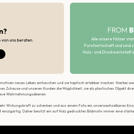
FROM
B
n?
Alle unsere Hölzer st
h von uns beraten.
Forstwirtschaft und sind ze
Holz- und Druckwerkstatt i
ildmotiven neues Leben einhauchen und sie haptisch erlebbar machen. Hierbei w
ues Zuhause und unseren Kunden die Möglichkeit, sie als plastisches Objekt dir
r neue Wahrnehmungsebenen.
 mehr Wirkungskraft zu schenken und aus einem Foto ein unverwechselbares Einze
t einzigartig. Daher besitzt ein auf Holz gedrucktes Bildmotiv immer eine stärk