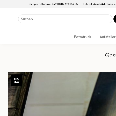
Support-Hotline: +49 (0) 89 339 859 55
E-Mail: druck@dinkela.
Suchen
nach:
Fotodruck
Aufsteller
Gesu
05
Mai