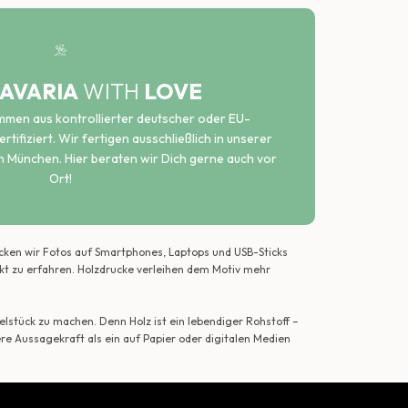
AVARIA
WITH
LOVE
ammen aus kontrollierter deutscher oder EU-
rtifiziert. Wir fertigen ausschließlich in unserer
n München. Hier beraten wir Dich gerne auch vor
Ort!
ecken wir Fotos auf Smartphones, Laptops und USB-Sticks
ekt zu erfahren. Holzdrucke verleihen dem Motiv mehr
lstück zu machen. Denn Holz ist ein lebendiger Rohstoff –
ere Aussagekraft als ein auf Papier oder digitalen Medien