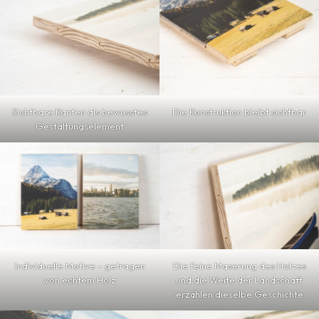
Sichtbare Kanten als bewusstes
Die Konstruktion bleibt sichtbar
Gestaltungselement
Individuelle Motive – getragen
Die feine Maserung des Holzes
von echtem Holz
und die Weite der Landschaft
erzählen dieselbe Geschichte