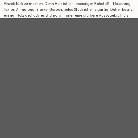
Einzelstück zu machen. Denn Holz ist ein lebendiger Rohstoff – Maserung,
Textur, Anmutung, Stärke, Geruch, jedes Stück ist einzigartig. Daher besitzt
ein auf Holz gedrucktes Bildmotiv immer eine stärkere Aussagekraft als
ein auf Papier oder digitalen Medien übermitteltes Foto.
Über Uns
Die Geschichte dahinter
Unser Blog
Presse
Hilfe
FAQ
Bezahlung & Versand
Widerruf
Datenschutzerklärung
AGB