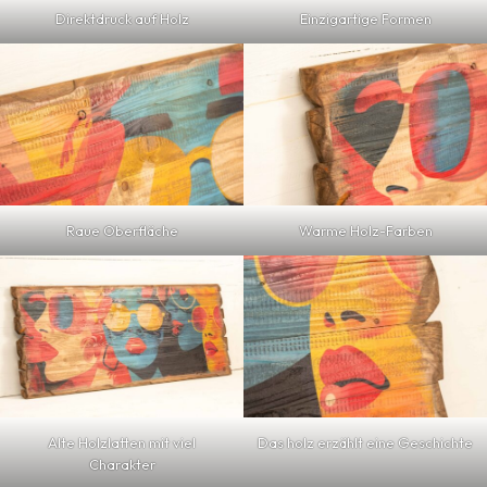
Direktdruck auf Holz
Einzigartige Formen
Raue Oberfläche
Warme Holz-Farben
Alte Holzlatten mit viel
Das holz erzählt eine Geschichte
Charakter