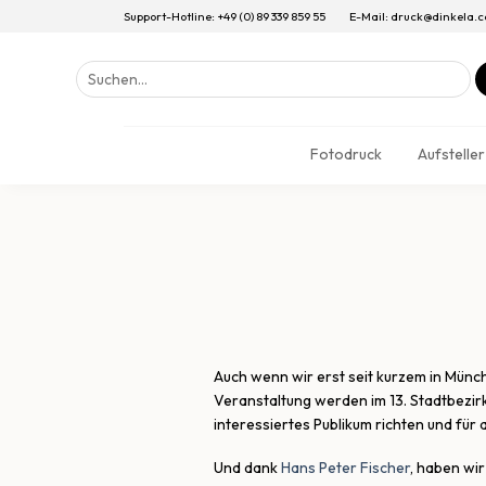
Support-Hotline: +49 (0) 89 339 859 55
E-Mail: druck@dinkela.
Suchen
nach:
Fotodruck
Aufsteller
Auch wenn wir erst seit kurzem in Münc
Veranstaltung werden im 13. Stadtbezirk
interessiertes Publikum richten und für al
Und dank
Hans Peter Fischer
, haben wi