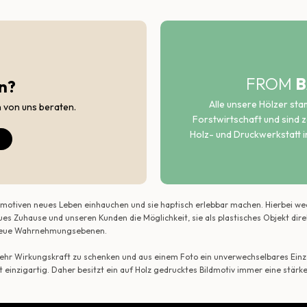
FROM
B
n?
Alle unsere Hölzer st
h von uns beraten.
Forstwirtschaft und sind ze
Holz- und Druckwerkstatt i
ildmotiven neues Leben einhauchen und sie haptisch erlebbar machen. Hierbei w
ues Zuhause und unseren Kunden die Möglichkeit, sie als plastisches Objekt dir
r neue Wahrnehmungsebenen.
 mehr Wirkungskraft zu schenken und aus einem Foto ein unverwechselbares Einze
t einzigartig. Daher besitzt ein auf Holz gedrucktes Bildmotiv immer eine stärk